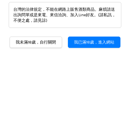
台灣的法律規定，不能在網路上販售酒類商品。麻煩請送
出詢問單或是來電、來信洽詢、加入Line好友。(請私訊，
不便之處，請見諒)
我未滿18歲，自行關閉
我已滿18歲，進入網站
大山梅酒300ml
NT$ 720