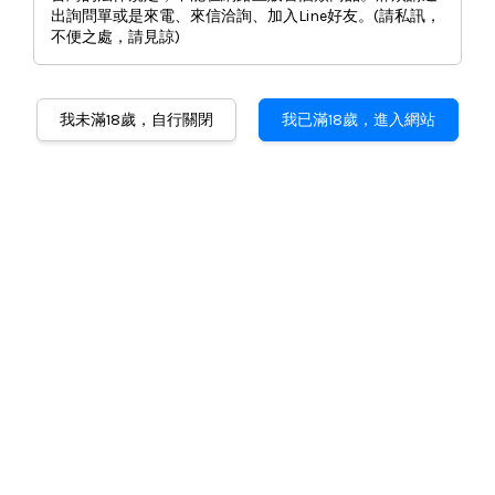
出詢問單或是來電、來信洽詢、加入Line好友。(請私訊，
不便之處，請見諒)
九六位大吟釀
我未滿18歲，自行關閉
我已滿18歲，進入網站
NT$ 4,380
數量
-
+