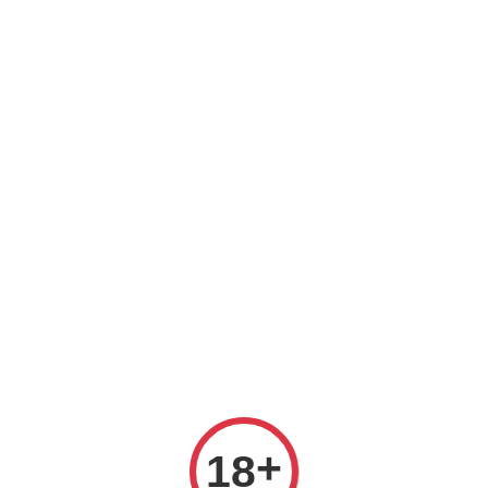
所有商品
關於我們
詢問方式
2026EDM
得獎梅酒NEW
★優惠活動開跑★(
您的購物車目前還是空的。
繼續購物
+
18