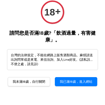
+
18
請問您是否滿18歲?「飲酒過量，有害健
康」。
台灣的法律規定，不能在網路上販售酒類商品。麻煩請送
出詢問單或是來電、來信洽詢、加入Line好友。(請私訊，
不便之處，請見諒)
我未滿18歲，自行關閉
我已滿18歲，進入網站
橡木桶釀造高級梅酒夢響500ml(木盒+和風布包)
NT$ 3,480
加入購物車