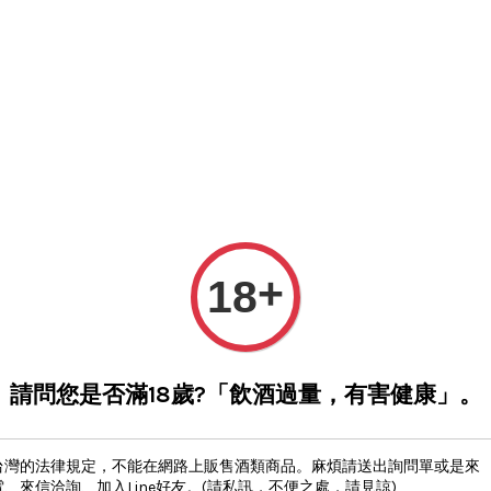
所有商品
關於我們
詢問方式
2026EDM
得獎梅酒NEW
★優惠活動開跑★(
您的購物車目前還是空的。
繼續購物
+
18
天女之
NT$ 300
請問您是否滿18歲?「飲酒過量，有害健康」。
數量
-
台灣的法律規定，不能在網路上販售酒類商品。麻煩請送出詢問單或是來
電、來信洽詢、加入Line好友。(請私訊，不便之處，請見諒)